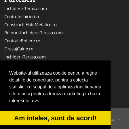
Inchidere-Terasa.com
CentruInchirieri.ro
ConstructiiHaleMetalice.ro
Rulouri-Inchidere-Terasa.com
CentraleBoilere.ro
DresajCaine.ro
Inchideri-Terasa.com
ServiciiAlpinism.ro
Alpinist-Utilitar.com
Website-ul utilizeaza cookie pentru a reţine
detaliile de conectare, pentru a colecta
CuratenieSpatiiComerciale.ro
statistici cu scopul de a optimiza functionarea
FirmaTractariAuto.ro
site-ului si pentru a furniza marketing in baza
Service-Reparatii.com
intereselor dvs.
Am inteles, sunt de acord!
© 2014-2026 Powered by
VilonMedia
&
Tokaido Consult
-
ANPC
SOL