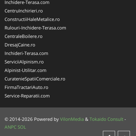
Inchidere-Terasa.com
CentruInchirieri.ro
ConstructiiHaleMetalice.ro
Rulouri-Inchidere-Terasa.com
CentraleBoilere.ro
DresajCaine.ro
Inchideri-Terasa.com
ServiciiAlpinism.ro
Alpinist-Utilitar.com
CuratenieSpatiiComerciale.ro
FirmaTractariAuto.ro
Service-Reparatii.com
© 2014-2026 Powered by
VilonMedia
&
Tokaido Consult
-
ANPC
SOL