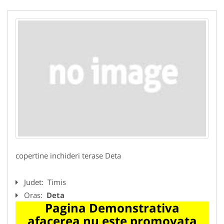
copertine inchideri terase Deta
Judet:
Timis
Oras:
Deta
Pagina Demonstrativa
afacerea nu este promovata