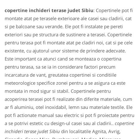
copertine inchideri terase judet Sibiu
: Copertinele pot fi
montate atat pe terasele exterioare ale casei sau cladirii, cat
si pe balcoane sau verande. Ele pot fi instalate pe pereti
exteriori sau pe structura de sustinere a terasei. Copertinele
pentru terasa pot fi montate atat pe cladiri noi, cat si pe cele
existente, cu ajutorul unor sisteme de prindere adecvate.
Este important ca atunci cand se monteaza o copertina
pentru terasa, sa se ia in considerare factori precum
incarcatura de vant, greutatea copertinei si conditiile
meteorologice specifice zonei pentru a se asigura ca este
montata in mod sigur si stabil. Copertinele pentru
acoperirea terasei pot fi realizate din diferite materiale, cum
ar fi aluminiu, otel inoxidabil, lemn sau materiale textile. Ele
pot fi actionate manual sau electric si pot fi proiectate pentru
a se potrivi estetic cu design-ul casei sau al cladirii..
copertine
inchideri terase judet Sibiu
din localitatile Agnita, Avrig,